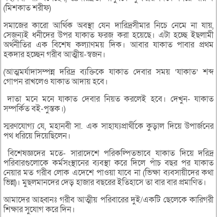
(মিশকাত শরীফ)
সমাজের কারো আর্থিক অবস্থা যেন দারিদ্রসীমার নিচে নেমে না যায়,
সেজন্যই ধনীদের উপর যাকাত ফরজ করা হয়েছে। এটা হচ্ছে ইছলামী
অর্থনীতির এক বিশেষ কল্যাণময় দিক। আবার যাকাত পাবার প্রথম
হকদার হচ্ছেন গরীব আত্মীয়-স্বজন।
(আত্মমর্যাদাসম্পন্ন দরিদ্র ব্যক্তিকে যাকাত দেবার সময় ‘যাকাত’ শব্দ
গোপন রাখলেও যাকাত আদায় হবে।
দাতা মনে মনে যাকাত দেবার নিয়ত করলেই হবে। দেখুন- যাকাত
সম্পর্কিত বই-পুস্তক।)
স্মরণযোগ্য যে, মহানবী সা. এক সাহায্যপ্রার্থীকে কুড়াল দিয়ে উপার্জনের
পথ ধরিয়ে দিয়েছিলেন।
বিশেষজ্ঞদের মতে- সারাদেশে পরিকল্পিতভাবে যাকাত দিয়ে দরিদ্র
পরিবারগুলোকে কর্মসংস্থানের ব্যবস্থা করে দিলে পাঁচ বছর পর যাকাত
নেয়ার মত গরীব লোক এদেশে পাওয়া যাবে না (ভিক্ষা ব্যবসায়ীদের কথা
ভিন্ন)। মুছলমানদের দেড় হাজার বছরের ইতিহাসে তা বার বার প্রমাণিত।
আমাদের আহ্বানঃ গরীব আত্মীয় পরিবারের দুই/একটি ছেলেকে কারিগরী
শিক্ষার সুযোগ করে দিন।