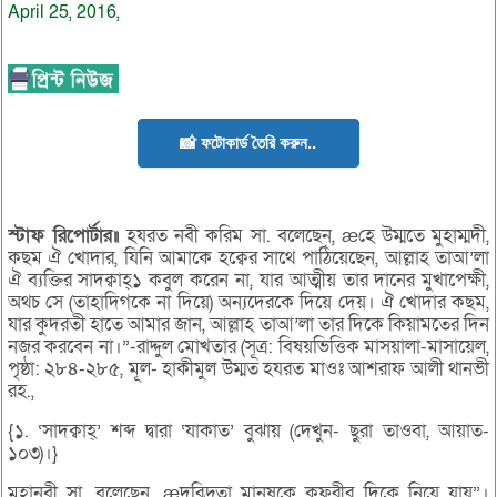
April 25, 2016,
📸 ফটোকার্ড তৈরি করুন..
স্টাফ রিপোর্টার॥
হযরত নবী করিম সা. বলেছেন, æহে উম্মতে মুহাম্মদী,
কছম ঐ খোদার, যিনি আমাকে হক্বের সাথে পাঠিয়েছেন, আল্লাহ তাআ’লা
ঐ ব্যক্তির সাদক্বাহ্১ কবুল করেন না, যার আত্মীয় তার দানের মুখাপেক্ষী,
অথচ সে (তাহাদিগকে না দিয়ে) অন্যদেরকে দিয়ে দেয়। ঐ খোদার কছম,
যার কুদরতী হাতে আমার জান, আল্লাহ তাআ’লা তার দিকে কিয়ামতের দিন
নজর করবেন না।”-রাদ্দুল মোখতার (সূত্র: বিষয়ভিত্তিক মাসয়ালা-মাসায়েল,
পৃষ্ঠা: ২৮৪-২৮৫, মূল- হাকীমুল উম্মত হযরত মাওঃ আশরাফ আলী থানভী
রহ.,
{১. ‘সাদক্বাহ্’ শব্দ দ্বারা ‘যাকাত’ বুঝায় (দেখুন- ছুরা তাওবা, আয়াত-
১০৩)।}
মহানবী সা. বলেছেন, æদরিদ্রতা মানুষকে কুফরীর দিকে নিয়ে যায়”।