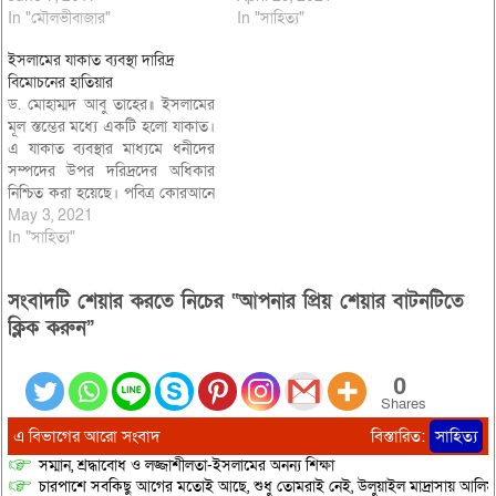
In "মৌলভীবাজার"
In "সাহিত্য"
ইসলামের যাকাত ব্যবস্থা দারিদ্র
বিমোচনের হাতিয়ার
ড. মোহাম্মদ আবু তাহের॥ ইসলামের
মূল স্তম্ভের মধ্যে একটি হলো যাকাত।
এ যাকাত ব্যবস্থার মাধ্যমে ধনীদের
সম্পদের উপর দরিদ্রদের অধিকার
নিশ্চিত করা হয়েছে। পবিত্র কোরআনে
এরশাদ হচ্ছে ধনীদের সম্পদে রয়েছে
May 3, 2021
প্রয়োজনশীল প্রার্থী ও বঞ্চিতদের
In "সাহিত্য"
অধিকার (সুরা আযযারিয়াত ১৯)।
বাংলাদেশের বিত্তশালী মানুষ যদি
সংবাদটি শেয়ার করতে নিচের “আপনার প্রিয় শেয়ার বাটনটিতে
সঠিকভাবে হিসাব করে যাকাত আদায়
করতেন তাহলে দেশের…
ক্লিক করুন”
0
Shares
এ বিভাগের আরো সংবাদ
বিস্তারিত:
সাহিত্য
সম্মান, শ্রদ্ধাবোধ ও লজ্জাশীলতা-ইসলামের অনন্য শিক্ষা
চারপাশে সবকিছু আগের মতোই আছে, শুধু তোমরাই নেই, উলুয়াইল মাদ্রাসায় আলিম পরী