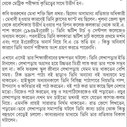
থেকে মেট্রিক পরীক্ষায় কৃতিত্বের সাথে উত্তীর্ণ হন।
কবি ফররুখের মেধা শক্তি ছিল প্রখর। ছিলেন অসামান্য প্রতিভার অধিকারী
। মেধাবী হওয়ার কারণেই তিনি ক্লাসের ফাস্ট বয় ছিলেন। খুলনা জেলা স্কুল
থেকে প্রবেশিকায় উত্তীর্ণ হওয়ার পর রিপন কলেজ কলকাতা থেকে আই.এ.
পাশ করেন (১৯৩৯ইংরেজী )। তিনি স্কটিশ টার্চ ও সেন্টপল কলেজেও
অধ্যয়ন করেন। পরবর্তীতে তিনি কলকাতা স্কটিশ চার্ট কলেজে প্রথমে দর্শন
এবং পরে ইংরেজীতে অনার্স নিয়ে বি.এ তে ভর্তি হন । কিন্তু অনিবার্য
কারণে তিনি অনার্স পরীক্ষায় অংশ গ্রহণ করতে পারেননি।
এখানে এসেই তার শিক্ষাজীবনের ছন্দপতন ঘটলো। তিনি লেখাপড়ার ইতি
টানলেন। লেখাপড়ায় অগ্রসর হয়ে উচ্চতর ডিগ্রী লাভ করা তার পক্ষে সম্ভব
হল না। কবি ফররুখ স্কুল জীবনে লেখাপড়ায় যেমন মত্ত থাকতেন বেশি
সময়। ঠিক তদ্রুপ পাঠ্য বই ছাড়াও তিনি অন্যান্য বই অধ্যয়নে মগ্ন
থাকতেন। হাইস্কুলে অধ্যয়নকালে তিনি বিভিন্ন পাঠাগারে নিয়মতি গল্প,
উপন্যাস ও কবিতার বই পাঠ করতেন। বই পাঠ করা তার কাছে ছিল নেশার
মতো। নিজেও পাঠ করতেন, বন্ধু ও সহপাঠিদেরকেও বই পড়াতেন। প্রচুর
লেখাপড়ার করতেন।যখন মন চাইতো তখনই বসে যেতেন কাগজ-কলম
নিয়ে। এমনকি প্রায়ই সারারাত নির্ঘম থাকতেন। রাত জেগে লিখতেন,
পড়তেন।তবে লেখাপড়ার সমাপাপ্তি ঘটলে তিনি কাব্য চর্চার ঝোক কিন্তু
বহুগুণে বেড়েই চললো। কাব্যরচনার মাধ্যমে তিনি তার প্রতিভার বিকাল
ঘটালেন।