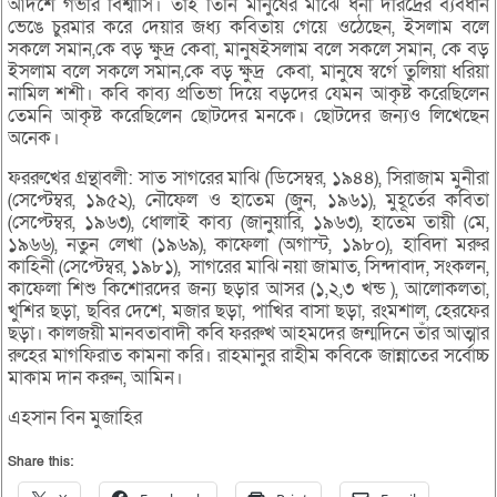
আদর্শে গভীর বিশ্বাসি। তাই তিনি মানুষের মাঝে ধনী দরিদ্রের ব্যবধান
ভেঙে চুরমার করে দেয়ার জধ্য কবিতায় গেয়ে ওঠেছেন, ইসলাম বলে
সকলে সমান,কে বড় ক্ষুদ্র কেবা, মানুষইসলাম বলে সকলে সমান, কে বড়
ইসলাম বলে সকলে সমান,কে বড় ক্ষুদ্র কেবা, মানুষে স্বর্গে তুলিয়া ধরিয়া
নামিল শশী। কবি কাব্য প্রতিভা দিয়ে বড়দের যেমন আকৃষ্ট করেছিলেন
তেমনি আকৃষ্ট করেছিলেন ছোটদের মনকে। ছোটদের জন্যও লিখেছেন
অনেক।
ফররুখের গ্রন্থাবলী: সাত সাগরের মাঝি (ডিসেম্বর, ১৯৪৪), সিরাজাম মুনীরা
(সেপ্টেম্বর, ১৯৫২), নৌফেল ও হাতেম (জুন, ১৯৬১), মুহূর্তের কবিতা
(সেপ্টেম্বর, ১৯৬৩), ধোলাই কাব্য (জানুয়ারি, ১৯৬৩), হাতেম তায়ী (মে,
১৯৬৬), নতুন লেখা (১৯৬৯), কাফেলা (অগাস্ট, ১৯৮০), হাবিদা মরুর
কাহিনী (সেপ্টেম্বর, ১৯৮১), সাগরের মাঝি নয়া জামাত, সিন্দাবাদ, সংকলন,
কাফেলা শিশু কিশোরদের জন্য ছড়ার আসর (১,২,৩ খন্ড ), আলোকলতা,
খুশির ছড়া, ছবির দেশে, মজার ছড়া, পাখির বাসা ছড়া, রংমশাল, হেরফের
ছড়া। কালজয়ী মানবতাবাদী কবি ফররুখ আহমদের জন্মদিনে তাঁর আত্মার
রুহের মাগফিরাত কামনা করি। রাহমানুর রাহীম কবিকে জান্নাতের সর্বোচ্চ
মাকাম দান করুন, আমিন।
এহসান বিন মুজাহির
Share this: