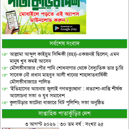
সর্বশেষ সংবাদ
আল্লামা আব্দুল কাইয়ুম সিদ্দিকী (রহঃ)-একজনই ছিলেন, এমন
মানুষ খুব কমই আসেন
মৌলভীবাজার পৌর পানি শোধনাগার থেকে বৈদ্যুতিক তার চু/রি
সাবেক নৌ প্রধান মাহবুব আলী খানের শাহাদাতবার্ষিকী
মৌলভীবাজারে পালিত
‘ইতিহাসের আয়নায় জুলাই গণঅভ্যুত্থান’ : প্রত্যাশা-প্রাপ্তি শীর্ষক
আলোচনা সভা ও যুব সমাবেশ
কুলাউড়ার ভাটেরা বাজারে বিট পুলিশিং সভা অনুষ্ঠিত
সাপ্তাহিক পাতাকুঁড়ির দেশ
৩ আগস্ট ২০২৬ : ৩০ তম বর্ষ : সংখ্যা ২৫