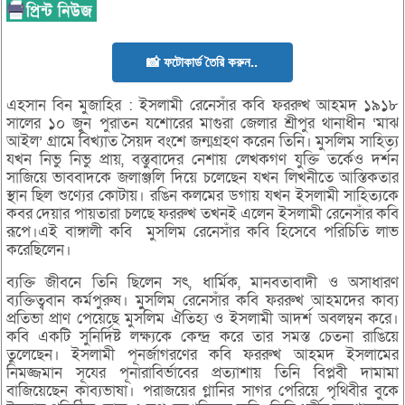
📸 ফটোকার্ড তৈরি করুন..
এহসান বিন মুজাহির : ইসলামী রেনেসাঁর কবি ফররুখ আহমদ ১৯১৮
সালের ১০ জুন পুরাতন যশোরের মাগুরা জেলার শ্রীপুর থানাধীন ‘মাঝ
আইল’ গ্রামে বিখ্যাত সৈয়দ বংশে জন্মগ্রহণ করেন তিনি। মুসলিম সাহিত্য
যখন নিভু নিভু প্রায়, বস্তুবাদের নেশায় লেখকগণ যুক্তি তর্কেও দর্শন
সাজিয়ে ভাববাদকে জলাঞ্জলি দিয়ে চলেছেন যখন লিখনীতে আস্তিকতার
স্থান ছিল শুণ্যের কোটায়। রঙিন কলমের ডগায় যখন ইসলামী সাহিত্যকে
কবর দেয়ার পায়তারা চলছে ফররুখ তখনই এলেন ইসলামী রেনেসাঁর কবি
রূপে।এই বাঙ্গালী কবি মুসলিম রেনেসাঁর কবি হিসেবে পরিচিতি লাভ
করেছিলেন।
ব্যক্তি জীবনে তিনি ছিলেন সৎ, ধার্মিক, মানবতাবাদী ও অসাধারণ
ব্যক্তিত্ববান কর্মপুরুষ। মুুসলিম রেনেসাঁর কবি ফররুখ আহমদের কাব্য
প্রতিভা প্রাণ পেয়েছে মুসলিম ঐতিহ্য ও ইসলামী আদর্শ অবলম্বন করে।
কবি একটি সুনির্দিষ্ট লক্ষ্যকে কেন্দ্র করে তার সমস্ত চেতনা রাঙিয়ে
তুলেছেন। ইসলামী পূনর্জাগরণের কবি ফররুখ আহমদ ইসলামের
নিমজ্জমান সূযের পূনারাবির্ভাবের প্রত্যাশায় তিনি বিপ্লবী দামামা
বাজিয়েছেন কাব্যভাষা। পরাজয়ের গ্লানির সাগর পেরিয়ে পৃথিবীর বুকে