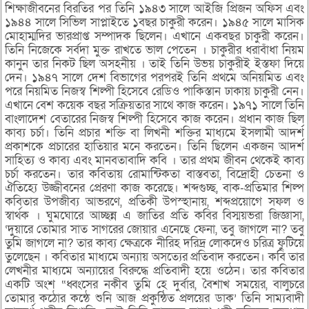
শিক্ষাজীবনের বিরতির পর তিনি ১৯৪৩ সালে আইজি প্রিজন অফিস এবং
১৯৪৪ সালে সিভিল সাপ্লাইতে ১বছর চাকুরী করেন। ১৯৪৫ সালে মাসিক
মোহাম্মদির ভারপ্রাপ্ত সম্পাদক ছিলেন। এখানে একবছর চাকুরী করেন।
তিনি নিজেকে সর্বদা মুক্ত রাখতে ভাল পেতেন । চাকুরীর ধরাবাঁধা নিয়ম
কানুন তার নিকট ছিল অসহনীয় । তাই তিনি উভয় চাকুরীই ইস্তফা দিয়ে
দেন। ১৯৪৭ সালে দেশ বিভাগের পরপরই তিনি প্রথমে অনিয়মিত এবং
পরে নিয়মিত নিজস্ব শিল্পী হিসেবে রেডিও পাকিস্তান ঢাকায় চাকুরী নেন।
এখানে বেশ কয়েক বছর সক্রিয়তার সাথে কাজ করেন। ১৯৭১ সালে তিনি
বাংলাদেশ বেতারের নিজস্ব শিল্পী হিসেবে কাজ করেন। প্রধান কাজ ছিল
কাব্য চর্চা। তিনি প্রচার শক্তি বা লিখনী শক্তির মাধ্যমে ইসলামী আদর্শ
প্রকাশকে প্রচারের হাতিয়ার মনে করতেন। তিনি ছিলেন একজন আদর্শ
সাহিত্য ও কাব্য এবং মানবতাবাদি কবি । তার প্রথম জীবন থেকেই কাব্য
চর্চা করতেন। তার কবিতায় রোমান্টিকতা বাস্তবতা, বিদ্রোহী চেতনা ও
ঐতিহ্যে উজ্জীবনের প্রেরণা কাজ করেছে। শব্দগুচ্ছ, বাক-প্রতিমার শিল্প
কবিতার উপজীব্য আভরণে, প্রতিকী উপস্হানায়, শব্দপ্রয়োগে সফল ও
স্বার্থক । ঘুমঘোরে আচ্ছন্ন এ জাতির প্রতি কবির বিস্ময়ভরা জিজ্ঞাসা,
‘দুয়ারে তোমার সাত সাগরের জোয়ার এনেছে ফেনা, তবু জাগলে না? তবু
তুমি জাগলে না? তার কাব্য ক্ষেত্রকে নীরিহ দরিদ্র লোকদেও চরিত্র ফুটিয়ে
তুলেছেন । কবিতার মাধ্যমে অন্যায় অসত্যের প্রতিবাদ করতেন। কবি তার
লেখনীর মাধ্যমে অন্যায়ের বিরুদ্ধে প্রতিবাদী হয়ে ওঠেন। তার কবিতার
একটি অংশ “ধ্বংসের নকীব তুমি হে দুর্বার, বৈশাখ সময়ের, বালুচরে
তোমার কঠোর কন্ঠে শুনি আজ প্রকুন্ঠিত প্রলয়ের ডাক’ তিনি সাম্যবাদী