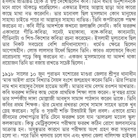
ইসলাম প্রতিষ্ঠিত হোক এ স্বপ্ন দেখেছিলেন কবি। তিনি ধর্মীয় অনুশাসনকে
মনে প্রাণে আঁকড়ে ধরেছিলেন। একমাত্র ইলাহ আল্লাহ ছাড়া আর কারো
কাছে মাথা নত করেননি। তার মনোবল ছিল মুসলমান কোন মানুষের
সাহায্য চাইতে পারে না আল্লাহর সাহায্য ব্যতিত। তিনি কপটাতাকে পছন্দ
করতেন না। কবি নীতি আদর্শকে কখনো জলাঞ্জলি দেননি। কবি ফররুখ
একাধারে গীতি-কবিতা, সনেট, মহাকাব্য, ব্যঙ্গ-কবিতা, কাব্যনাট্য,
গীতিনাট্য ও শিশু-কিশোর কবিতা রচনা করেছেন। ইসলামী মুল্যবোধ ছিল
তার নিকট সবচেয়ে বেশি প্রণিধানযোগ্য। ধর্মেও ক্ষেত্রে ছিলেন
আপোষহীন। লোভ লালসার উর্ধ্বে ছিলেন তিনি। কারও প্রলোভনে কিংবা
প্ররোচনায় পড়ে কিছু করতেন না। একজন মুসলমানের যা আদর্শ থাকা
প্রয়োজন তিনি তা বজায় রাখতে সচেষ্ট ছিলেন।
১৯১৮ সালের ১০ জুন পুরাতন যশোরের মাগুরা জেলার শ্রীপুর থানাধীন
‘মাঝ আইল’ গ্রামে বিখ্যাত সৈয়দ বংশে জন্মগ্রহণ করেন তিনি। তাঁর পিতার
নাম খান বাহাদুর সৈয়দ হাতেম আলী। মাতার নাম বেগম রওশন আখতার।
কবি ফররুখ দাদির কাছ থেকে প্রাথমিক শিক্ষা লাভ করেন। দু’বছর গ্রামে
তার সর্ম্পকীয় দাদা মোল্লাজী আবদুস সামাদ পাঠদান করেন তাকে। তিনি
কবির প্রথম শিক্ষক। তাঁর মেধার প্রখরতা দেখে সামাদ সাহেব তাকে খুব
স্নেহ করতেন। স্মৃতি ও সৃজনী শক্তি উভয়টাই ছিল প্রবল। এভাবে গ্রাম্য
জীবনের লেখাপড়ার ইতি টেনে ফররুখ চলে যান ‘তালতলা মডেল স্কুল’
কলকাতায়। কিন্তু মেট্রিকুলেশন পরীক্ষায় ফররখ কঠিন রোগে জলবসনেত
আক্রান্ত হন। অসুস্থতার কারণে তার পরীক্ষায় অংশ গ্রহণ করা সম্ভবপর
হলো না। পরে তিনি খুলনায় চলে যান এবং খুলনা জেলা বালিগন্জ হাইস্কুল