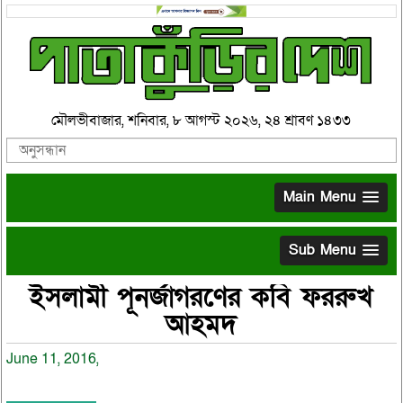
মৌলভীবাজার, শনিবার, ৮ আগস্ট ২০২৬, ২৪ শ্রাবণ ১৪৩৩
Main Menu
Sub Menu
ইসলামী পূনর্জাগরণের কবি ফররুখ
আহমদ
June 11, 2016,