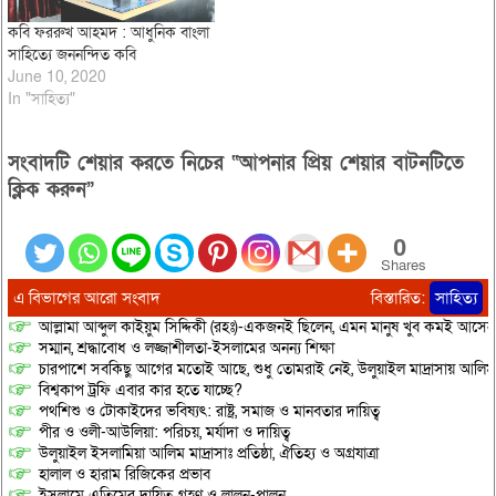
কবি ফররুখ আহমদ : আধুনিক বাংলা
সাহিত্যে জননন্দিত কবি
June 10, 2020
In "সাহিত্য"
সংবাদটি শেয়ার করতে নিচের “আপনার প্রিয় শেয়ার বাটনটিতে
ক্লিক করুন”
0
Shares
এ বিভাগের আরো সংবাদ
বিস্তারিত:
সাহিত্য
আল্লামা আব্দুল কাইয়ুম সিদ্দিকী (রহঃ)-একজনই ছিলেন, এমন মানুষ খুব কমই আসেন
সম্মান, শ্রদ্ধাবোধ ও লজ্জাশীলতা-ইসলামের অনন্য শিক্ষা
চারপাশে সবকিছু আগের মতোই আছে, শুধু তোমরাই নেই, উলুয়াইল মাদ্রাসায় আলিম পরী
বিশ্বকাপ ট্রফি এবার কার হতে যাচ্ছে?
পথশিশু ও টোকাইদের ভবিষ্যৎ: রাষ্ট্র, সমাজ ও মানবতার দায়িত্ব
পীর ও ওলী-আউলিয়া: পরিচয়, মর্যাদা ও দায়িত্ব
উলুয়াইল ইসলামিয়া আলিম মাদ্রাসাঃ প্রতিষ্ঠা, ঐতিহ্য ও অগ্রযাত্রা
হালাল ও হারাম রিজিকের প্রভাব
ইসলামে এতিমের দায়িত্ব গ্রহণ ও লালন-পালন