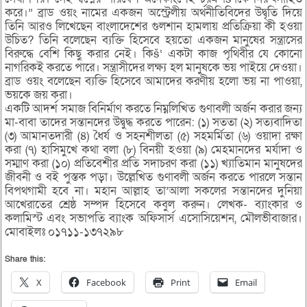
করে।” ব্রাড ওয়ং নামের একজন অস্ট্রেলীয় অর্থনীতিবিদের উদ্বৃতি দিয়ে
তিনি আরও লিখেছেন বাংলাদেশের গুলশান হামলায় প্রতিক্রিয়া কী হওয়া
উচিত? তিনি বলেছেন ব্যক্তি হিসেবে হয়তো একজন মানুষের সন্ত্রাসের
বিরুদ্ধে বেশি কিছু করার নেই। কিš‘ একটা কাজ পৃথিবীর যে কোনো
নাগরিকই করতে পারে। সন্ত্রাসীদের লক্ষ্য হল মানুষকে ভয় পাইয়ে দেওয়া।
ব্রাড ওয়ং বলেছেন ব্যক্তি হিসেবে আমাদের করণীয় হলো ভয় না পাওয়া,
ভয়কে জয় করা।
একটি আদর্শ সমাজ বিনির্মাণ করতে নিম্নলিখিত গুণাবলী অর্জন করার জন্য
মা-বাবা তাদের সন্তানদের উদ্বুদ্ধ করতে পারেন: (১) সততা (২) সত্যবাদিতা
(৩) আমানতদারী (৪) ধৈর্য ও সহনশীলতা (৫) সহমর্মিতা (৬) ওয়াদা রক্ষা
করা (৭) হাসিমুখে কথা বলা (৮) বিনয়ী হওয়া (৯) মেহমানদের মর্যাদা ও
সম্মাণ করা (১০) প্রতিবেশীর প্রতি সদাচরণ করা (১১) খ্যাতিমান মানুষদের
জীবনী ও বই পুস্তক পড়া। উল্লেখিত গুণাবলী অর্জন করতে পারলে সন্তান
বিপথগামী হবে না। মহান আল্লাহ তা’আলা সকলের সন্তানদের দুনিয়া
আখেরাতের শ্রেষ্ঠ সম্পদ হিসেবে কবুল করুন। লেখক- ব্যাংকার ও
কলামিস্ট এবং সভাপতি ব্যাংক অফিসার্স এসোসিয়েশন, মৌলভীবাজার।
মোবাইলঃ ০১৭১১-১৩৭২৯৮
Share this:
X
Facebook
Print
Email