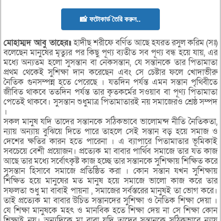
📸 ফটোকার্ড তৈরি করুন..
মোহাম্মদ আবু তাহের॥
হাদীছ শরীফে বর্ণিত আছে হযরত রসুল করিম (সঃ)
বলেছেন মানুষের মৃত্যুর পর কিছু পূণ্য ব্যতীত সব পূণ্য বন্ধ হয়ে যায়, এর
মধ্যে অন্যতম হলো সুসন্তান বা নেকসন্তান, যে সন্তানকে তার পিতামাতা
প্রথম থেকেই সুশিক্ষা দান করেছেন এবং সে চেষ্টার ফলে খোদাভীরু
নৈতিক গুনসম্পন্ন হতে পেরেছে । যতদিন পর্যন্ত এমন সন্তান পৃথিবীতে
জীবিত থাকবে ততদিন পর্যন্ত তার কৃতকর্মের সওয়াব বা পূণ্য পিতামাতা
পেতেই থাকবে। সুসন্তান শুধুমাত্র পিতামাতারই নয় সমাজেরও শ্রেষ্ঠ সম্পদ
।
সকল মানুষ যদি তাদের সন্তানকে সঠিকভাবে ভালোমন্দ নীতি নৈতিকতা,
ন্যায় অন্যায় বুঝিয়ে দিতে পারে তাহলে সেই সন্তান বড় হয়ে সমাজ ও
দেশের ক্ষতির কারন হতে পারেনা । এ ব্যাপারে পিতামাতার ভূমিকাই
সবচেয়ে বেশী প্রয়োজন। প্রত্যেক মা বাবার পার্থিব সমাজে তার যত কাজ
আছে তার মধ্যে সর্বোৎকৃষ্ট কাজ হচ্ছে তার সন্তানকে সুশিক্ষায় শিক্ষিত করে
সুসন্তান হিসাবে সমাজে প্রতিষ্ঠিত করা । কোন সন্তান যখন সুশিক্ষায়
শিক্ষিত হয়ে মানুষের মত মানুষ হয়ে সমাজে ভালো কাজ করে তার
সফলতা শুধু মা বাবাই পায়না , সমাজের সর্বস্তরের মানুষই তা ভোগ করে।
তাই প্রত্যেক মা বাবার উচিত সন্তানদের সুশিক্ষা ও নৈতিক শিক্ষা দেয়া ।
যে শিক্ষা মানুষকে মহৎ ও মানবিক হতে শিক্ষা দেয় না সে শিক্ষা কোন
শিক্ষাই নয়। অন্যদিকে মা বাবা যদি তাদের সন্তানকে সঠিকভাবে ন্যায়