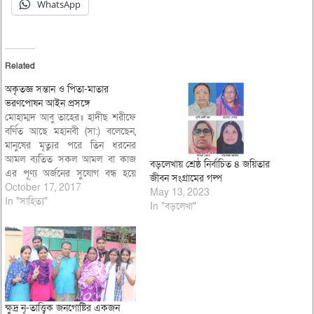
WhatsApp
Related
অকৃতজ্ঞ সন্তান ও পিতা-মাতার
ভরণপোষন আইন প্রসঙ্গে
মোহাম্মদ আবু তাহের॥ হাদীছ শরীফে
বর্ণিত আছে মহানবী (সা:) বলেছেন,
মানুষের মৃত্যুর পরে তিন ধরনের
আমল ব্যতিত সকল আমল বা কাজ
বড়লেখায় শ্রেষ্ঠ নির্বাচিত ৪ জয়িতার
এর পূণ্য অর্জনের সুযোগ বন্ধ হয়ে
জীবন সংগ্রামের গল্প
যায়। এর মধ্যে এক ধরনের পূণ্যের
October 17, 2017
May 13, 2023
বিষয় হলো আদর্শ সন্তান, যাকে পিতা
In "সাহিত্য"
In "বড়লেখা"
মাতা শিশুকাল থেকেই সুশিক্ষা দান
করেছেন এবং এই সন্তান খোদাভীরু
ও…
ক্ষুদ্র নৃ-তাত্ত্বিক জনগোষ্টির একজন