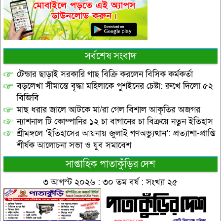
সর্বশেষ সংবাদ
টেন্ডার ছাড়াই সরকারি গাছ বিক্রি করলেন বিসিক কর্মকর্তা
বড়লেখা সীমান্তে বৃদ্ধা মহিলাকে পুশইনের চেষ্টা: রুখে দিলো ৫২
বিজিবি
মাছ ধরার জালে আটকে মা/রা গেল বিশাল আকৃতির অজগর
ন্যাশনাল টি কোম্পানির ১২ চা বাগানের চা বিক্রয়ে নতুন ইতিহাস
শ্রীমঙ্গলে ‘ইতিহাসের আয়নায় জুলাই গণঅভ্যুত্থান’: প্রত্যাশা-প্রাপ্তি
শীর্ষক আলোচনা সভা ও যুব সমাবেশ
সাপ্তাহিক পাতাকুঁড়ির দেশ
৩ আগস্ট ২০২৬ : ৩০ তম বর্ষ : সংখ্যা ২৫