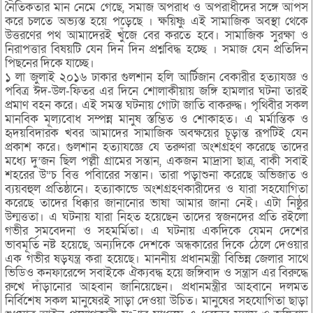
নৈতিকতার মান নেমে গেছে, সমাজ অপরাধ ও অপরাধীদের সঙ্গে আপস
করে চলতে অভ্যস্ত হয়ে পড়েছে । ক্ষয়িষ্ণু এই সামাজিক অবস্থা থেকে
উত্তরণের পথ আমাদেরই খুঁজে বের করতে হবে। সামাজিক সুরক্ষা ও
নিরাপত্তার বিষয়টি যেন দিন দিন প্রশ্নবিদ্ধ হচ্ছে । সমাজ যেন প্রতিদিন
পিছনের দিকে যাচ্ছে।
১ লা জুলাই ২০১৬ ঢাকার গুলশান হলি আর্টিজান বেকারীর হত্যাযজ্ঞ ও
পবিত্র ঈদ-উল-ফিতর এর দিনে শোলাকীয়ায় জঙ্গি হামলার ঘটনা তারই
প্রমাণ বহন করে। এই সমস্ত ঘটনায় গোটা জাতি বাকরুদ্ধ। পৃথিবীর সকল
মানবিক মূল্যবোধ সম্পন্ন মানুষ স্তম্ভিত ও শোকাহত। এ মর্মান্তিক ও
হৃদয়বিদারক খবর আমাদের সামাজিক অবক্ষয়ের চূড়ান্ত রূপটিই যেন
প্রকাশ করে। গুলশান হত্যাযজ্ঞে যে তরুণরা অংশগ্রহণ করেছে তাদের
মধ্যে দু’জন ছিল পল্লী গ্রামের সন্তান, একজন মাদ্রাসা ছাত্র, বাকী সবাই
শহরের উ”চ বিত্ত পবিারের সন্তান। তারা পড়াশুনা করেছে অভিজাত ও
ব্যয়বহুল প্রতিষ্ঠানে। হত্যাকান্ডে অংশগ্রহণকারীদের ও যারা সহযোগিতা
করেছে তাদের ধিক্কার জানানোর ভাষা আমার জানা নেই। এটা নিষ্ঠুর
উন্মত্ততা। এ ঘটনায় যারা নিহত হয়েছেন তাদের স্বজনদের প্রতি রইলো
গভীর সমবেদনা ও সহমর্মিতা। এ ঘটনায় একদিকে যেমন দেশের
ভাবমূর্তি নষ্ট হয়েছে, অন্যদিকে দেশকে অন্ধকারের দিকে ঠেলে দেওয়ার
এক গভীর ষড়যন্ত্র করা হয়েছে। মাননীয় প্রধানমন্ত্রী বিভিন্ন জেলার সাথে
ভিডিও কনফারেন্সে সবাইকে ঐক্যবদ্ধ হয়ে জঙ্গিবাদ ও সন্ত্রাস এর বিরুদ্ধে
রুখে দাঁড়ানোর আহবান জানিয়েছেন। প্রধানমন্ত্রীর আহবানে দলমত
নির্বিশেষ সকল মানুষেরই সাড়া দেওয়া উচিত। মানুষের সহযোগিতা ছাড়া