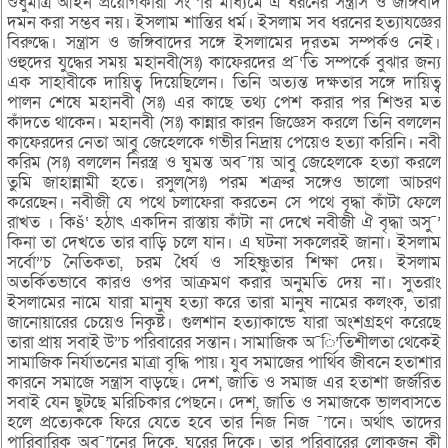
শুধুমাত্র আইন প্রয়োগকারী সং¯’ার মাধ্যমে এ ধরনের সন্ত্রাস ও জঙ্গিবাদ
দমন করা সম্ভব নয়। ইসলাম শান্তির ধর্ম। ইসলাম সব ধরনের হত্যাযজ্ঞের
বিরুদ্ধে। সন্ত্রাস ও জঙ্গিবাদের সঙ্গে ইসলামের দূরতম সম্পর্কও নেই।
ওহুদের যুদ্ধের সময় মহানবী(সঃ) কাফেরদের প্র¯‘তি সম্পর্কে বুঝার জন্য
এক সাহাবীকে দায়িত্ব দিয়েছিলেন। তিনি অত্যন্ত দক্ষতার সঙ্গে দায়িত্ব
পালন শেষে মহানবী (সঃ) এর কাছে তথ্য পেশ করার পর শিশুর মত
কাঁদতে থাকেন। মহানবী (সঃ) কান্নার কারন জিজ্ঞেস করলে তিনি বললেন
কাফেরদের নেতা আবু জেহেলকে গভীর নিদ্রায় পেয়েও হত্যা করিনি। নবী
করিম (সঃ) বললেন নিরস্ত্র ও ঘুমন্ত অব¯’ায় আবু জেহেলকে হত্যা করলে
তুমি জাহান্নামী হতে। রসুল(সঃ) পরম শত্রুর সঙ্গেও ভালো আচরণ
করেছেন। নবীজী যে পথে চলাফেরা করতেন সে পথে বৃদ্ধা কাঁটা ফেলে
রাখত । কিš‘ হঠাৎ একদিন রাস্তায় কাঁটা না দেখে নবীজী ঐ বৃদ্ধা অসু¯’
কিনা তা দেখতে তার বাড়ি চলে যান। এ ঘটনা সকলেরই জানা। ইসলাম
সর্বো”চ নৈতিকতা, চরম ধৈর্য ও সহিষ্ণুতার শিক্ষা দেয়। ইসলাম
অতর্কিতভাবে কারও ওপর আক্রমণ করার অনুমতি দেয় না। সুতরাং
ইসলামের নামে যারা মানুষ হত্যা করে তারা মানুষ নামের কলংক, তারা
জানোয়ারের চেয়েও নিকৃষ্ট। গুলশান হত্যাকান্ডে যারা অংশগ্রহণ করেছে
তারা প্রায় সবাই উ”চ পরিবারের সন্তান। সামাজিক অ¯ি’তিশীলতা থেকেই
সামাজিক নির্যাতনের মাত্রা বৃদ্ধি পায়। যুব সমাজের পার্থিব জীবনে হতাশার
কারনে সমাজে সন্ত্রাস বাড়ছে। দেশ, জাতি ও সমাজ এর হতাশা জর্জরিত
সবাই যেন ছুটছে মরিচিকার পেছনে। দেশ, জাতি ও সমাজকে ভালবাসতে
হলে প্রত্যেককে ফিরে যেতে হবে তার নিজ নিজ ¯’ানে। অর্থাৎ তাদের
পারিবারিক অব¯’ানের দিকে, ঘরের দিকে। তার পরিবারের লোকজন কী