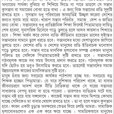
অন্যায়ের পার্থক্য বুঝিয়ে বা শিখিয়ে দিতে না পারে তাহলে সে সন্তান
কুসন্তান বা সমাজের বোঝা হতে বাধ্য । এ জন্য নিজ সন্তানের প্রতি সুদৃষ্টি
রাখতে হবে । সুসন্তান শুধু পরিবারের ভাবমূর্তিই ঊজ্জ্বল করেনা দেশের
জন্যও সুনাম বয়ে আনে। খারাপ সন্তান পরিবার , সমাজ , দেশ ও জাতির
জন্য বোঝা । সন্তানদের শুধু প্রাতিষ্ঠানিক শিক্ষা দিলেই পিতামাতার দায়িত্ব
শেষ হবেনা, সুনাগরিক হিসেবে গড়ে তুলতে হলে আদব কায়দাও শিখাতে
হবে । শিক্ষা অর্জন করে যেসব ব্যক্তি কীর্তিমান হয়েছেন তাদের দৃষ্টান্তও
সন্তানদের সামনে তুলে ধরতে হবে। সন্তানদের মধ্যে দেশাত্ববোধ জাগিয়ে
তুলতে হবে। দেশের প্রতি ও দেশের মানুষের প্রতি ইতিবাচক মনোভাব
গড়ে তুলতে হবে। সন্তান যাতে মানবিক মূল্যবোধ সম্পন্ন একজন মানুষে
পরিণত হয় সেদিকে পিতামাতাকেই দৃষ্টি রাখতে হবে । সন্তানদের
গঠনমূলক কাজে সব সময় উৎসাহ প্রদান করতে হবে। গঠনমূলক কাজ
যদি ছোটও হয় তবুও উৎসাহিত করতে হবে। তাহলেই সন্তানদের সমাজ
উন্নয়নমূলক কাজের মানসিকতার সৃষ্টি হবে।
মানুষ হবার জন্য সবচেয়ে কার্যকর পাঠশালা হচ্ছে ঘর। সবচেয়ে বড়
শিক্ষক হচ্ছেন পিতামাতা। যে ঘরে সুশিক্ষার পরিবেশ থাকে, মা বাবার
জীবনাচরণে আদর্শ থাকে নীতি নৈতিকতা থাকে সে ঘরের সন্তানরা
সাধারণত বেপথু হয়না বা হতে পারেনা । তারপরও ব্যতিক্রম ঘটে যায়,
সন্তান নষ্ট হয়ে যায় সঙ্গদোষে । কাজেই সন্তান কার সাথে মিশছে কোথায়
যাচ্ছে সেদিকেও মা বাবার খেয়াল রাখতে হবে । তা না হলে সন্তান কুসন্তান
হবে। কারন একটা চুড়ান্ত অবক্ষয়ের ভেতর দিয়ে চলছি আমরা। সামাজিক
মূল্যবোধগুলোও এক এক করে ক্ষয়ে যাচ্ছে । সামগ্রিকভাবে মানুষের