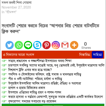
সফল জননী শিলা গোয়ালা
November 27, 2020
In "শ্রীমঙ্গল"
সংবাদটি শেয়ার করতে নিচের “আপনার প্রিয় শেয়ার বাটনটিতে
ক্লিক করুন”
0
Shares
এ বিভাগের আরো সংবাদ
বিস্তারিত:
সাহিত্য
সম্মান, শ্রদ্ধাবোধ ও লজ্জাশীলতা-ইসলামের অনন্য শিক্ষা
চারপাশে সবকিছু আগের মতোই আছে, শুধু তোমরাই নেই, উলুয়াইল মাদ্রাসায় আলিম পরী
বিশ্বকাপ ট্রফি এবার কার হতে যাচ্ছে?
পথশিশু ও টোকাইদের ভবিষ্যৎ: রাষ্ট্র, সমাজ ও মানবতার দায়িত্ব
পীর ও ওলী-আউলিয়া: পরিচয়, মর্যাদা ও দায়িত্ব
উলুয়াইল ইসলামিয়া আলিম মাদ্রাসাঃ প্রতিষ্ঠা, ঐতিহ্য ও অগ্রযাত্রা
হালাল ও হারাম রিজিকের প্রভাব
ইসলামে এতিমের দায়িত্ব গ্রহণ ও লালন-পালন
করযে হাসানা ও বর্তমান প্রেক্ষাপট, সুদমুক্ত সমাজ প্রতিষ্ঠায় একটি কার্যকর উদ্যোগ
বৃক্ষরোপণ: সময়ের সবচেয়ে বড় প্রয়োজন