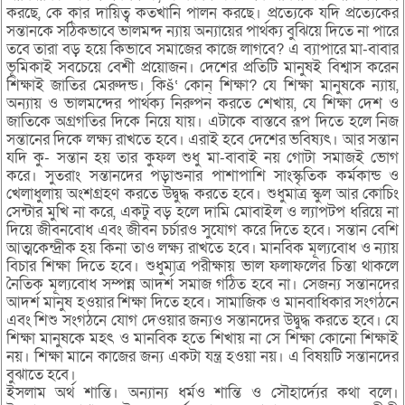
করছে, কে কার দায়িত্ব কতখানি পালন করছে। প্রত্যেকে যদি প্রত্যেকের
সন্তানকে সঠিকভাবে ভালমন্দ ন্যায় অন্যায়ের পার্থক্য বুঝিয়ে দিতে না পারে
তবে তারা বড় হয়ে কিভাবে সমাজের কাজে লাগবে? এ ব্যাপারে মা-বাবার
ভূমিকাই সবচেয়ে বেশী প্রয়োজন। দেশের প্রতিটি মানুষই বিশ্বাস করেন
শিক্ষাই জাতির মেরুদন্ড। কিš‘ কোন্ শিক্ষা? যে শিক্ষা মানুষকে ন্যায়,
অন্যায় ও ভালমন্দের পার্থক্য নিরুপন করতে শেখায়, যে শিক্ষা দেশ ও
জাতিকে অগ্রগতির দিকে নিয়ে যায়। এটাকে বাস্তবে রূপ দিতে হলে নিজ
সন্তানের দিকে লক্ষ্য রাখতে হবে। এরাই হবে দেশের ভবিষ্যৎ। আর সন্তান
যদি কু- সন্তান হয় তার কুফল শুধু মা-বাবাই নয় গোটা সমাজই ভোগ
করে। সুতরাং সন্তানদের পড়াশুনার পাশাপাশি সাংস্কৃতিক কর্মকান্ড ও
খেলাধুলায় অংশগ্রহণ করতে উদ্বুদ্ধ করতে হবে। শুধুমাত্র স্কুল আর কোচিং
সেন্টার মুখি না করে, একটু বড় হলে দামি মোবাইল ও ল্যাপটপ ধরিয়ে না
দিয়ে জীবনবোধ এবং জীবন চর্চারও সুযোগ করে দিতে হবে। সন্তান বেশি
আত্মকেন্দ্রীক হয় কিনা তাও লক্ষ্য রাখতে হবে। মানবিক মূল্যবোধ ও ন্যায়
বিচার শিক্ষা দিতে হবে। শুধুমাত্র পরীক্ষায় ভাল ফলাফলের চিন্তা থাকলে
নৈতিক মূল্যবোধ সম্পন্ন আদর্শ সমাজ গঠিত হবে না। সেজন্য সন্তানদের
আদর্শ মানুষ হওয়ার শিক্ষা দিতে হবে। সামাজিক ও মানবাধিকার সংগঠনে
এবং শিশু সংগঠনে যোগ দেওয়ার জন্যও সন্তানদের উদ্বুদ্ধ করতে হবে। যে
শিক্ষা মানুষকে মহৎ ও মানবিক হতে শিখায় না সে শিক্ষা কোনো শিক্ষাই
নয়। শিক্ষা মানে কাজের জন্য একটা যন্ত্র হওয়া নয়। এ বিষয়টি সন্তানদের
বুঝাতে হবে।
ইসলাম অর্থ শান্তি। অন্যান্য ধর্মও শান্তি ও সৌহার্দ্যের কথা বলে।