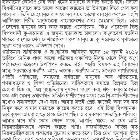
ইসলামের কোথাও নেই অন্য ধর্মের মানুষকে আঘাত করতে হবে। নবীজী
বিধর্মীদের সাথে কত ভালো আচরণ করতেন তা উদাহরণ দিয়ে শেষ করা
যাবে না। তিনি মেহমানদের সাথে সব সময় ভালো ব্যবহার করতেন। হলি
আর্টিজানে নিরীহ মানুষগুলো বাংলাদেশের জন্য মেহমান ছিল। তারা
এদেশের মানুষের জন্য কাজ করতে এসেছিলেন। কিš‘ এদেশের কিছু
বিপথগামী কু-সন্তানরা এ জঘন্য হত্যাকান্ড চালালো। বাংলাদেশ যতদিন
থাকবে বাংলাদেশের দেশপ্রেমিক সকল মানুষ এ কু-সন্তানদের ঘৃণাভাবে
স্মরণ করে তাদের অভিশাপ দেবে।
খ্যাতিমান সাহিত্যিক ও সাংবাদিক আনিসুল হকের ১৫ জুলাই ২০১৬
তারিখে দৈনিক প্রথম আলো পত্রিকায় প্রকাশিত নিবন্ধ থেকে কিছু অংশ
পাঠকদের উদ্দেশ্যে উপ¯’াপন করতে চাই। “জঙ্গি বিষয়ক এই বিবাদের
মধ্যে সরকারের করণীয় আছে অনেক। করণীয় আছে প্রত্যেক নাগরিকের,
প্রতিটা পরিবারের, সমাজের সর্বস্তরের মানুষের আর প্রতিষ্ঠানের,
গণমাধ্যমের ও শিক্ষা প্রতিষ্ঠানের। সার্বিকভাবে সমাজে ভিন্নমত, ভিন্ন
চেহারা, ভিন্ন রং, ভিন্ন সংস্কৃতির মানুষদের সম্মাণ করা, শ্রদ্ধা করার প্রবণতা
কম এটা যেমন তথাকথিত প্রতিক্রিয়াশীলদের মধ্যে তেমনি প্রগতিশীলদের
মধ্যেও সমানভাবে দেখা যায়। আমার মতই শ্রেষ্ঠ, কাজেই অন্য সব মত
নির্মূল করে আমার মতটাকে কায়েম করতে হবে। এই চিন্তা বিপজ্জনক।
তার কুফল আমরা হাড়ে হাড়ে টের পা”িছ। আর দরকার গণতান্ত্রিক পরিসর।
আমার মনে যদি কোন ক্ষোভ থাকে, আপত্তি থাকে, তা যেন আমি
নিয়মতান্ত্রিকভাবে প্রকাশ করতে পারি। রাজনীতিতেও বিভিন্ন মত
নিয়মতান্ত্রিকভাবে প্রকাশের সুযোগ থাকতে হবে। চিত্ত যেথা ভয়শূন্য, উ”চ
সেথা শির। সেই স্বপ্নের পরিবেশ অনেকাংশেই চরমপš’াকে নিরুৎসাহিত