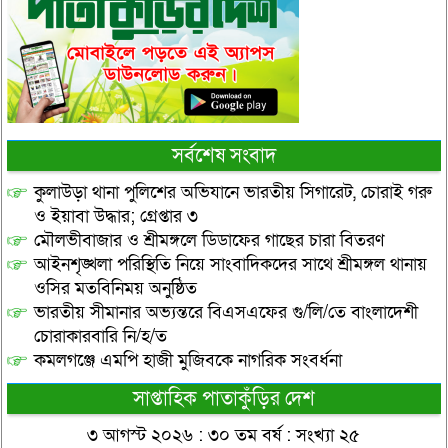
সর্বশেষ সংবাদ
কুলাউড়া থানা পুলিশের অভিযানে ভারতীয় সিগারেট, চোরাই গরু
ও ইয়াবা উদ্ধার; গ্রেপ্তার ৩
মৌলভীবাজার ও শ্রীমঙ্গলে ডিডাফের গাছের চারা বিতরণ
আইনশৃঙ্খলা পরিস্থিতি নিয়ে সাংবাদিকদের সাথে শ্রীমঙ্গল থানায়
ওসির মতবিনিময় অনুষ্ঠিত
ভারতীয় সীমানার অভ্যন্তরে বিএসএফের গু/লি/তে বাংলাদেশী
চোরাকারবারি নি/হ/ত
কমলগঞ্জে এমপি হাজী মুজিবকে নাগরিক সংবর্ধনা
সাপ্তাহিক পাতাকুঁড়ির দেশ
৩ আগস্ট ২০২৬ : ৩০ তম বর্ষ : সংখ্যা ২৫