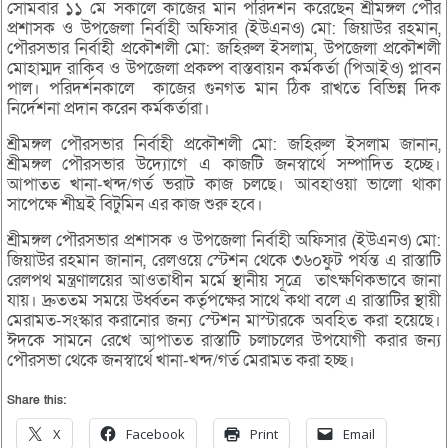
সোমবার ১১ মে সকালে কাজের মান পরিদর্শন করেছেন শ্রীমঙ্গল পৌর
প্রশাসক ও উপজেলা নির্বাহী অফিসার (ইউএনও) মো: জিয়াউর রহমান,
পৌরসভার নির্বাহী প্রকৌশলী মো: জহিরুল ইসলাম, উপজেলা প্রকৌশলী
মোহাম্মদ রাকিব ও উপজেলা প্রকল্প বাস্তবায়ন কর্মকর্তা (পিআইও) প্লাবন
পাল। পরিদর্শনকালে কাজের গুনগত মান ঠিক রাখতে বিভিন্ন দিক
নির্দেশনা প্রদান করেন কর্মকর্তারা।
শ্রীমঙ্গল পৌরসভার নির্বাহী প্রকৌশলী মো: জহিরুল ইসলাম জানান,
শ্রীমঙ্গল পৌরসভার উদ্যোগে এ কাজটি জনস্বার্থে সম্পাদিত হচ্ছে।
আপাতত খানা-খন্দ/গর্ত ভরাট কাজ চলছে। আবহাওয়া ভালো থাকা
সাপেক্ষে শীঘ্রই বিটুমিন এর কাজ শুরু হবে।
শ্রীমঙ্গল পৌরসভার প্রশাসক ও উপজেলা নির্বাহী অফিসার (ইউএনও) মো:
জিয়াউর রহমান জানান, রেলওয়ে স্টেশন থেকে ৩৬০ফুট পর্যন্ত এ রাস্তাটি
রেলপথ মন্ত্রণালয়ের আওতাধীন মর্মে স্থানীয় সূত্রে তাৎক্ষণিকভাবে জানা
যায়। দ্রুততম সময়ে উর্ধ্বতন কর্তৃপক্ষের সাথে কথা বলে এ রাস্তাটির স্থায়ী
মেরামত-সংস্কার করানোর জন্য স্টেশন মাস্টারকে অবহিত করা হয়েছে।
ঈদকে সামনে রেখে আপাতত রাস্তাটি চলাচলের উপযোগী করার জন্য
পৌরসভা থেকে জনস্বার্থে খানা-খন্দ/গর্ত মেরামত করা হচ্ছ।
Share this:
X
Facebook
Print
Email