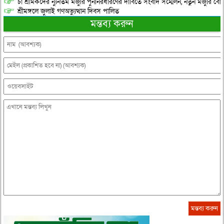
চা শ্রমিকদের ন্যুনতম মজুরি পুনর্নিরধারণের দাবিতে সংবাদ সম্মেলন, নতুন মজুরি বো
শ্রীমঙ্গলে জুলাই গণঅভ্যুত্থান দিবস পালিত
মন্তব্য করুন