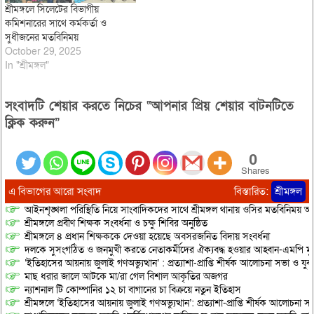
শ্রীমঙ্গলে সিলেটের বিভাগীয়
কমিশনারের সাথে কর্মকর্তা ও
সুধীজনের মতবিনিময়
October 29, 2025
In "শ্রীমঙ্গল"
সংবাদটি শেয়ার করতে নিচের “আপনার প্রিয় শেয়ার বাটনটিতে
ক্লিক করুন”
0
Shares
এ বিভাগের আরো সংবাদ
বিস্তারিত:
শ্রীমঙ্গল
আইনশৃঙ্খলা পরিস্থিতি নিয়ে সাংবাদিকদের সাথে শ্রীমঙ্গল থানায় ওসির মতবিনিময় অনু
শ্রীমঙ্গলে প্রবীণ শিক্ষক সংবর্ধনা ও চক্ষু শিবির অনুষ্ঠিত
শ্রীমঙ্গলে ৪ প্রধান শিক্ষককে দেওয়া হয়েছে অবসরজনিত বিদায় সংবর্ধনা
দলকে সুসংগঠিত ও জনমুখী করতে নেতাকর্মীদের ঐক্যবদ্ধ হওয়ার আহ্বান-এমপি মু
‘ইতিহাসের আয়নায় জুলাই গণঅভ্যুত্থান’ : প্রত্যাশা-প্রাপ্তি শীর্ষক আলোচনা সভা ও যু
মাছ ধরার জালে আটকে মা/রা গেল বিশাল আকৃতির অজগর
ন্যাশনাল টি কোম্পানির ১২ চা বাগানের চা বিক্রয়ে নতুন ইতিহাস
শ্রীমঙ্গলে ‘ইতিহাসের আয়নায় জুলাই গণঅভ্যুত্থান’: প্রত্যাশা-প্রাপ্তি শীর্ষক আলোচনা