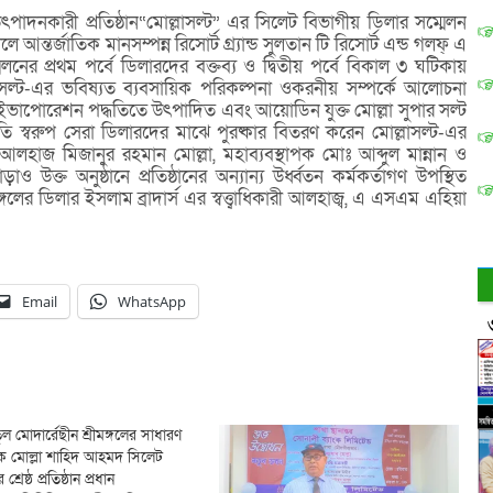
পাদনকারী প্রতিষ্ঠান“মোল্লাসল্ট” এর সিলেট বিভাগীয় ডিলার সম্মেলন
ে আন্তর্জাতিক মানসম্পন্ন রিসোর্ট গ্র্যান্ড সুলতান টি রিসোর্ট এন্ড গলফ্ এ
েলনের প্রথম পর্বে ডিলারদের বক্তব্য ও দ্বিতীয় পর্বে বিকাল ৩ ঘটিকায়
াসল্ট-এর ভবিষ্যত ব্যবসায়িক পরিকল্পনা ওকরনীয় সম্পর্কে আলোচনা
র ইভাপোরেশন পদ্ধতিতে উৎপাদিত এবং আয়োডিন যুক্ত মোল্লা সুপার সল্ট
ৃতি স্বরুপ সেরা ডিলারদের মাঝে পুরষ্কার বিতরণ করেন মোল্লাসল্ট-এর
লহাজ মিজানুর রহমান মোল্লা, মহাব্যবস্থাপক মোঃ আব্দুল মান্নান ও
উক্ত অনুষ্ঠানে প্রতিষ্ঠানের অন্যান্য উর্ধ্বতন কর্মকর্তাগণ উপস্থিত
্গলের ডিলার ইসলাম ব্রাদার্স এর স্বত্ত্বাধিকারী আলহাজ্ব, এ এসএম এহিয়া
Email
WhatsApp
ল মোদার্রেছীন শ্রীমঙ্গলের সাধারণ
ক মোল্লা শাহিদ আহমদ সিলেট
শ্রেষ্ঠ প্রতিষ্ঠান প্রধান