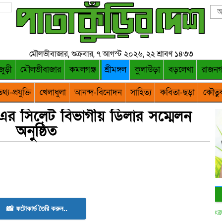
মৌলভীবাজার, শুক্রবার, ৭ আগস্ট ২০২৬, ২২ শ্রাবণ ১৪৩৩
জুড়ী
মৌলভীবাজার
কমলগঞ্জ
শ্রীমঙ্গল
কুলাউড়া
বড়লেখা
রাজন
থ্য-প্রযুক্তি
খেলাধুলা
আনন্দ-বিনোদন
সাহিত্য
কবিতা-ছড়া
কৌতু
্ট এর সিলেট বিভাগীয় ডিলার সম্মেলন
অনুষ্ঠিত
📸 ফটোকার্ড তৈরি করুন..