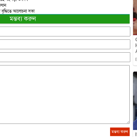
িযান
নতা বৃদ্ধিতে আলোচনা সভা
মন্তব্য করুন