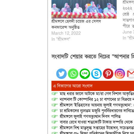
শ্রীমঙ্
২০২২ উ
শ্রেষ্ঠ
সাতগাও
শ্রীমঙ্গলে হেলদী চয়েজ এর সেলস
পীরে ত
কনফারেন্স অনুষ্ঠিত
শাহিদ
June 
March 12, 2022
কর্মচ
In "শ্রী
In "শ্রীমঙ্গল"
সংগঠন 
শ্রীমঙ
ও আহলে
সংবাদটি শেয়ার করতে নিচের “আপনার প্র
কমিটি
এ বিভাগের আরো সংবাদ
মাছ ধরার জালে আটকে মা/রা গেল বিশাল আকৃত
ন্যাশনাল টি কোম্পানির ১২ চা বাগানের চা বিক্রয়ে
শ্রীমঙ্গলে ‘ইতিহাসের আয়নায় জুলাই গণঅভ্যুত্থান’: 
চা শ্রমিকদের ন্যুনতম মজুরি পুনর্নিরধারণের দাবি
শ্রীমঙ্গলে জুলাই গণঅভ্যুত্থান দিবস পালিত
বাবার রেখে যাওয়া শতকোটি টাকার সম্পত্তি থেক
শ্রীমঙ্গলে বিশ্ব মাতৃদুগ্ধ সপ্তাহের উদ্বোধন, সচেত
শ্রীমঙ্গলে ৩৮ শিক্ষা প্রতিষ্ঠানের শিক্ষার্থীকে নি