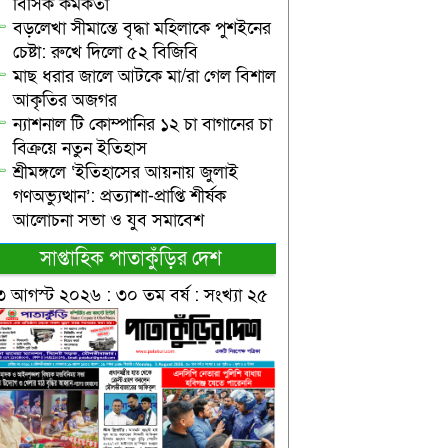
বিসিক কর্মকর্তা
বড়লেখা সীমান্তে বৃদ্ধা মহিলাকে পুশইনের
চেষ্টা: রুখে দিলো ৫২ বিজিবি
মাছ ধরার জালে আটকে মা/রা গেল বিশাল
আকৃতির অজগর
ন্যাশনাল টি কোম্পানির ১২ চা বাগানের চা
বিক্রয়ে নতুন ইতিহাস
শ্রীমঙ্গলে ‘ইতিহাসের আয়নায় জুলাই
গণঅভ্যুত্থান’: প্রত্যাশা-প্রাপ্তি শীর্ষক
আলোচনা সভা ও যুব সমাবেশ
সাপ্তাহিক পাতাকুঁড়ির দেশ
৩ আগস্ট ২০২৬ : ৩০ তম বর্ষ : সংখ্যা ২৫