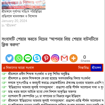
শ্রীমঙ্গলে পূর্বাপর সহিংস পরিস্থিতির
প্রতিবাদে মানববন্ধন ও বিক্ষোভ
January 20, 2024
In "শ্রীমঙ্গল"
সংবাদটি শেয়ার করতে নিচের “আপনার প্রিয় শেয়ার বাটনটিতে
ক্লিক করুন”
0
Shares
এ বিভাগের আরো সংবাদ
বিস্তারিত:
শ্রীমঙ্গল
শ্রীমঙ্গলে প্রবীণ শিক্ষক সংবর্ধনা ও চক্ষু শিবির অনুষ্ঠিত
শ্রীমঙ্গলে ৪ প্রধান শিক্ষককে দেওয়া হয়েছে অবসরজনিত বিদায় সংবর্ধনা
দলকে সুসংগঠিত ও জনমুখী করতে নেতাকর্মীদের ঐক্যবদ্ধ হওয়ার আহ্বান-এমপি মু
‘ইতিহাসের আয়নায় জুলাই গণঅভ্যুত্থান’ : প্রত্যাশা-প্রাপ্তি শীর্ষক আলোচনা সভা ও যু
মাছ ধরার জালে আটকে মা/রা গেল বিশাল আকৃতির অজগর
ন্যাশনাল টি কোম্পানির ১২ চা বাগানের চা বিক্রয়ে নতুন ইতিহাস
শ্রীমঙ্গলে ‘ইতিহাসের আয়নায় জুলাই গণঅভ্যুত্থান’: প্রত্যাশা-প্রাপ্তি শীর্ষক আলোচনা