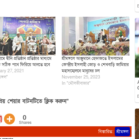
রামে দ্বীনি প্রতিষ্ঠান প্রতিষ্ঠার মাধ্যমে
শ্রীমঙ্গলে আঞ্জুমানে হেফাজতে ইসলামের
ে সঠিক পথে ফিরিয়ে আনতে হবে
কেন্দ্রীয় ইসলাহী জোড় ও শেখবাড়ি জামিয়ার
ary 27, 2021
মহাসম্মেলনে মানুষের ঢল
মঙ্গল"
November 25, 2023
In "মৌলভীবাজার"
িয় শেয়ার বাটনটিতে ক্লিক করুন”
0
Shares
বিস্তারিত:
শ্রীমঙ্গল