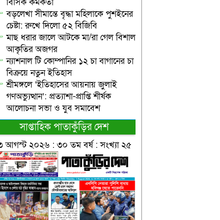
বিসিক কর্মকর্তা
বড়লেখা সীমান্তে বৃদ্ধা মহিলাকে পুশইনের
চেষ্টা: রুখে দিলো ৫২ বিজিবি
মাছ ধরার জালে আটকে মা/রা গেল বিশাল
আকৃতির অজগর
ন্যাশনাল টি কোম্পানির ১২ চা বাগানের চা
বিক্রয়ে নতুন ইতিহাস
শ্রীমঙ্গলে ‘ইতিহাসের আয়নায় জুলাই
গণঅভ্যুত্থান’: প্রত্যাশা-প্রাপ্তি শীর্ষক
আলোচনা সভা ও যুব সমাবেশ
সাপ্তাহিক পাতাকুঁড়ির দেশ
৩ আগস্ট ২০২৬ : ৩০ তম বর্ষ : সংখ্যা ২৫