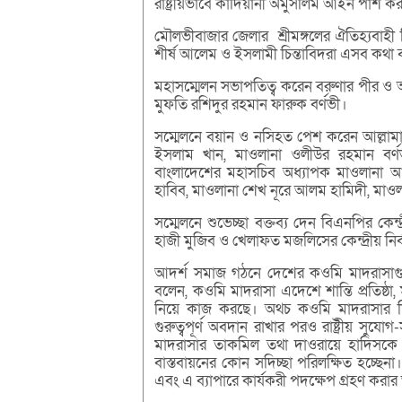
রাষ্ট্রীয়ভাবে কাদিয়ানী অমুসলিম আইন পাশ ক
মৌলভীবাজার জেলার শ্রীমঙ্গলের ঐতিহ্যবাহী শ
শীর্ষ আলেম ও ইসলামী চিন্তাবিদরা এসব কথা
মহাসম্মেলন সভাপতিত্ব করেন বরুণার পীর ও 
মুফতি রশিদুর রহমান ফারুক বর্ণভী।
সম্মেলনে বয়ান ও নসিহত পেশ করেন আল্লামা 
ইসলাম খান, মাওলানা ওলীউর রহমান বর্ণ
বাংলাদেশের মহাসচিব অধ্যাপক মাওলানা আব
হাবিব, মাওলানা শেখ নূরে আলম হামিদী, মাও
সম্মেলনে শুভেচ্ছা বক্তব্য দেন বিএনপির কেন্
হাজী মুজিব ও খেলাফত মজলিসের কেন্দ্রীয় নির
আদর্শ সমাজ গঠনে দেশের কওমি মাদরাসাগুলো 
বলেন, কওমি মাদরাসা এদেশে শান্তি প্রতিষ্ঠা, ম
নিয়ে কাজ করছে। অথচ কওমি মাদরাসার শিক্
গুরুত্বপূর্ণ অবদান রাখার পরও রাষ্ট্রীয় সু
মাদরাসার তাকমিল তথা দাওরায়ে হাদিসকে ম
বাস্তবায়নের কোন সদিচ্ছা পরিলক্ষিত হচ্ছেন
এবং এ ব্যাপারে কার্যকরী পদক্ষেপ গ্রহণ কর