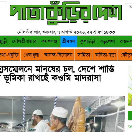
মৌলভীবাজার, শুক্রবার, ৭ আগস্ট ২০২৬, ২২ শ্রাবণ ১৪৩৩
জুড়ী
মৌলভীবাজার
কমলগঞ্জ
শ্রীমঙ্গল
কুলাউড়া
বড়লেখা
রাজন
থ্য-প্রযুক্তি
খেলাধুলা
আনন্দ-বিনোদন
সাহিত্য
কবিতা-ছড়া
কৌতু
সম্মেলনে মানুষের ঢল, দেশে শান্তি
বপূর্ণ ভূমিকা রাখছে কওমি মাদরাসা