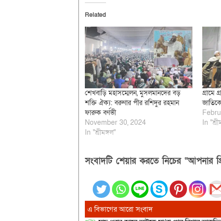
Related
শেখবাড়ি মহাসম্মেলন, মুসলমানদের বড়
গ্রামে গ্
শক্তি ঐক্য: বরুণার পীর রশিদুর রহমান
জাতিক
ফারুক বর্ণভী
Febru
November 30, 2024
In "শ্রী
In "শ্রীমঙ্গল"
সংবাদটি শেয়ার করতে নিচের “আপনার প্র
এ বিভাগের আরো সংবাদ