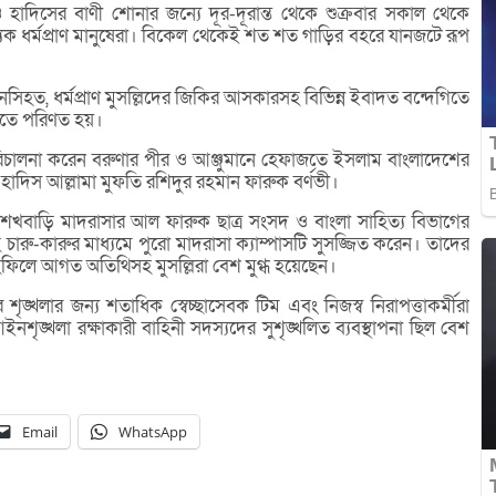
াদিসের বাণী শোনার জন্যে দূর-দূরান্ত থেকে শুক্রবার সকাল থেকে
যক ধর্মপ্রাণ মানুষেরা। বিকেল থেকেই শত শত গাড়ির বহরে যানজটে রূপ
 নসিহত, ধর্মপ্রাণ মুসল্লিদের জিকির আসকারসহ বিভিন্ন ইবাদত বন্দেগিতে
মিতে পরিণত হয়।
রিচালনা করেন বরুণার পীর ও আঞ্জুমানে হেফাজতে ইসলাম বাংলাদেশের
াদিস আল্লামা মুফতি রশিদুর রহমান ফারুক বর্ণভী।
 শেখবাড়ি মাদরাসার আল ফারুক ছাত্র সংসদ ও বাংলা সাহিত্য বিভাগের
হ চারু-কারুর মাধ্যমে পুরো মাদরাসা ক্যাম্পাসটি সুসজ্জিত করেন। তাদের
হফিলে আগত অতিথিসহ মুসল্লিরা বেশ মুগ্ধ হয়েছেন।
শৃঙ্খলার জন্য শতাধিক স্বেচ্ছাসেবক টিম এবং নিজস্ব নিরাপত্তাকর্মীরা
শৃঙ্খলা রক্ষাকারী বাহিনী সদস্যদের সুশৃঙ্খলিত ব্যবস্থাপনা ছিল বেশ
Email
WhatsApp