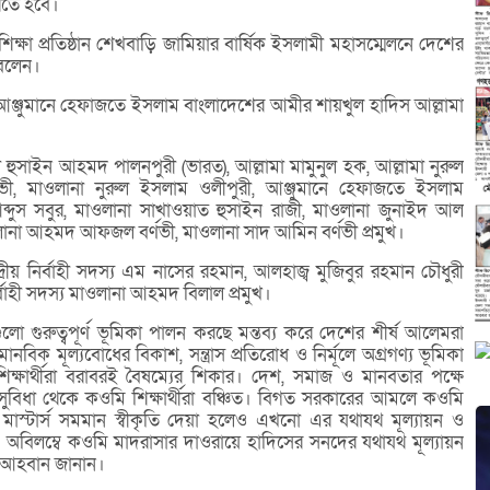
রতে হবে।
িক্ষা প্রতিষ্ঠান শেখবাড়ি জামিয়ার বার্ষিক ইসলামী মহাসম্মেলনে দেশের
 বলেন।
আঞ্জুমানে হেফাজতে ইসলাম বাংলাদেশের আমীর শায়খুল হাদিস আল্লামা
হুসাইন আহমদ পালনপুরী (ভারত), আল্লামা মামুনুল হক, আল্লামা নুরুল
ভী, মাওলানা নুরুল ইসলাম ওলীপুরী, আঞ্জুমানে হেফাজতে ইসলাম
্দুস সবুর, মাওলানা সাখাওয়াত হুসাইন রাজী, মাওলানা জুনাইদ আল
লানা আহমদ আফজল বর্ণভী, মাওলানা সাদ আমিন বর্ণভী প্রমুখ।
দ্রীয় নির্বাহী সদস্য এম নাসের রহমান, আলহাজ্ব মুজিবুর রহমান চৌধুরী
্বাহী সদস্য মাওলানা আহমদ বিলাল প্রমুখ।
গুরুত্বপূর্ণ ভূমিকা পালন করছে মন্তব্য করে দেশের শীর্ষ আলেমরা
ানবিক মূল্যবোধের বিকাশ, সন্ত্রাস প্রতিরোধ ও নির্মূলে অগ্রগণ্য ভূমিকা
ষার্থীরা বরাবরই বৈষম্যের শিকার। দেশ, সমাজ ও মানবতার পক্ষে
যোগ-সুবিধা থেকে কওমি শিক্ষার্থীরা বঞ্চিত। বিগত সরকারের আমলে কওমি
াস্টার্স সমমান স্বীকৃতি দেয়া হলেও এখনো এর যথাযথ মূল্যায়ন ও
া। অবিলম্বে কওমি মাদরাসার দাওরায়ে হাদিসের সনদের যথাযথ মূল্যায়ন
ার আহবান জানান।